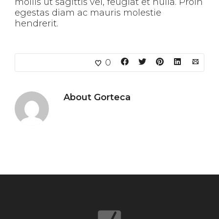
mollis ut sagittis vel, feugiat et nulla. Proin
egestas diam ac mauris molestie
hendrerit.
0
About
Gorteca