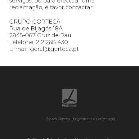
serviços, ou para efectuar uma
reclamação, é favor contactar:
GRUPO GORTECA
Rua de Bijagós 18A
2845-067 Cruz de Pau
Telefone: 212 268 430
E-mail: geral@gorteca.pt
©2026 Gorteca · Engenharia e Construção
.