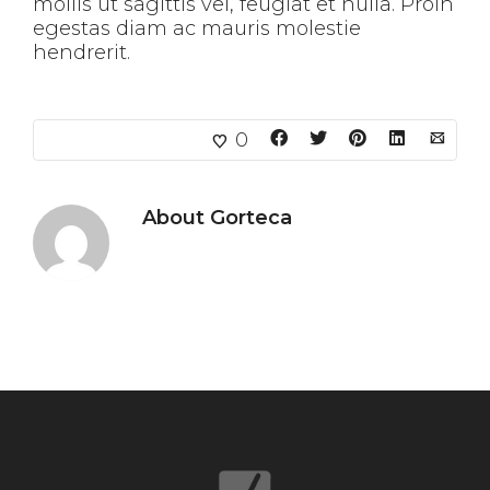
mollis ut sagittis vel, feugiat et nulla. Proin
egestas diam ac mauris molestie
hendrerit.
0
About
Gorteca