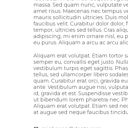
massa. Sed quam nunc, vulputate vel 
amet risus. Maecenas nec tempus vel
mauris sollicitudin ultricies. Duis m
faucibus velit. Curabitur dolor dolor, fr
tempor, ultricies sed tellus. Cras aliq
adipiscing, mi enim ornare nisl, eu
eu purus. Aliquam a arcu ac arcu al
Aliquam erat volutpat. Etiam tortor
semper eu, convallis eget justo. Nulla
vestibulum turpis eget sagittis. Ph
tellus, sed ullamcorper libero sodale
quam. Curabitur erat orci, gravida 
ante. Vestibulum augue nisi, vulput
id, gravida et est. Suspendisse vest
ut bibendum lorem pharetra nec. Phas
Aliquam erat volutpat. Etiam sed n
at augue sed neque faucibus tincidun