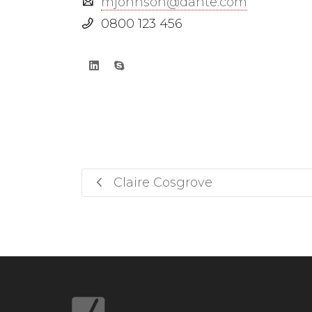
mjohnson@dante.com
0800 123 456
Claire Cosgrove
.