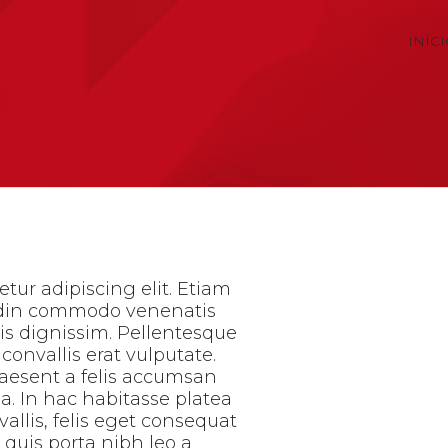
INÍC
tur adipiscing elit. Etiam
tudin commodo
venenatis
is dignissim. Pellentesque
convallis erat vulputate.
Praesent a felis accumsan
. In hac habitasse platea
vallis, felis eget consequat
quis porta nibh leo a