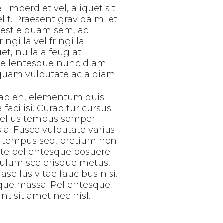
imperdiet vel, aliquet sit
it. Praesent gravida mi et
olestie quam sem, ac
ingilla vel fringilla
uet, nulla a feugiat
 pellentesque nunc diam
iquam vulputate ac a diam.
 sapien, elementum quis
 facilisi. Curabitur cursus
asellus tempus semper
s a. Fusce vulputate varius
eu tempus sed, pretium non
ate pellentesque posuere
ibulum scelerisque metus,
ellus vitae faucibus nisi.
eque massa. Pellentesque
t sit amet nec nisl.