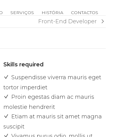
IO
SERVIÇOS
HISTÓRIA
CONTACTOS
Front-End Developer
Skills required
Suspendisse viverra mauris eget
tortor imperdiet
Proin egestas diam ac mauris
molestie hendrerit
Etiam at mauris sit amet magna
suscipit
Vivamus purus odio, mollis ut